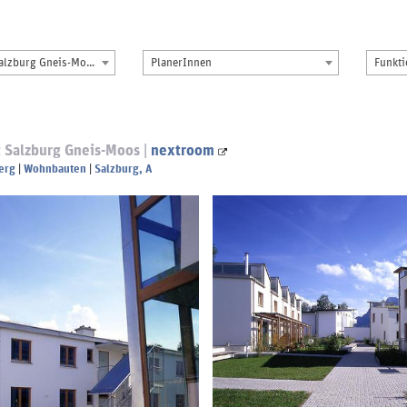
Solarprojekt Salzburg Gneis-Moos
PlanerInnen
Funkt
t Salzburg Gneis-Moos |
nextroom
erg
|
Wohnbauten
|
Salzburg, A