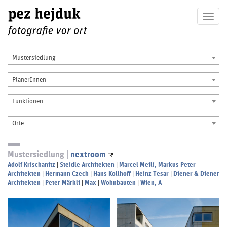
Togg
navig
Mustersiedlung
PlanerInnen
Funktionen
Orte
Mustersiedlung |
nextroom
Adolf Krischanitz
|
Steidle Architekten
|
Marcel Meili, Markus Peter
Architekten
|
Hermann Czech
|
Hans Kollhoff
|
Heinz Tesar
|
Diener & Diener
Architekten
|
Peter Märkli
|
Max
|
Wohnbauten
|
Wien, A